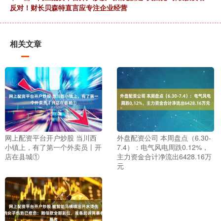
反对！财长贝森特直言应专注企业经营
相关文章
网上配资平台开户炒股 当川西
外盘配资公司 本周盘点（6.30-
小镇上，有了第一个外卖员丨开
7.4）：电气风电周跌0.12%，
店在县城①
主力资金合计净流出6428.16万
元