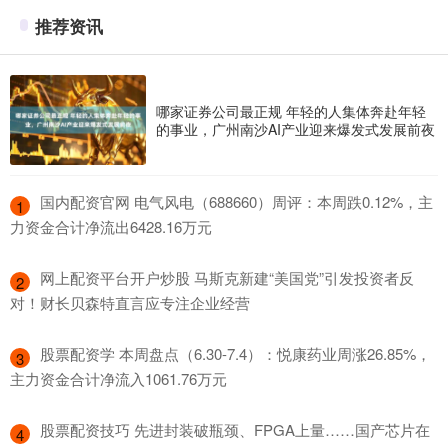
推荐资讯
哪家证券公司最正规 年轻的人集体奔赴年轻
的事业，广州南沙AI产业迎来爆发式发展前夜
​国内配资官网 电气风电（688660）周评：本周跌0.12%，主
1
力资金合计净流出6428.16万元
​网上配资平台开户炒股 马斯克新建“美国党”引发投资者反
2
对！财长贝森特直言应专注企业经营
​股票配资学 本周盘点（6.30-7.4）：悦康药业周涨26.85%，
3
主力资金合计净流入1061.76万元
​股票配资技巧 先进封装破瓶颈、FPGA上量……国产芯片在
4