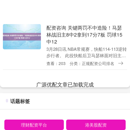
配资咨询 关键两罚不中造险！马瑟
林战旧主8中2拿到17分7板 罚球15
中12
3月28日讯 NBA常规赛，快船114-113逆转
步行者。 此役快船后卫马瑟林面对旧主，
出场29分钟8投2中，三分3中1、罚球15中
查看：203
分类：正规配资公司排名
12拿到17分7篮板1助攻1....
广源优配文章已加载完成
话题标签
理财配资平台
港美股配资